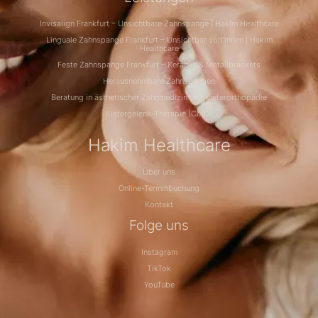
Invisalign Frankfurt – Unsichtbare Zahnspange | Hakim Healthcare
Linguale Zahnspange Frankfurt – Unsichtbar von innen | Hakim
Healthcare
Feste Zahnspange Frankfurt – Keramik & Metallbrackets
Herausnehmbare Zahnspangen
Beratung in ästhetischer Zahnmedizin und Kieferorthopädie
Kiefergelenk-Therapie (CMD)
Hakim Healthcare
Über uns
Online-Terminbuchung
Kontakt
Folge uns
Instagram
TikTok
YouTube